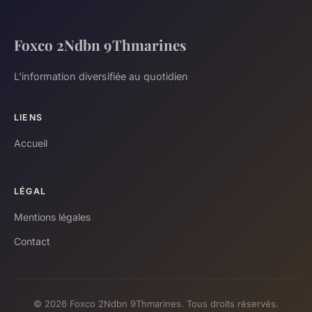
Foxco 2Ndbn 9Thmarines
L'information diversifiée au quotidien
LIENS
Accueil
LÉGAL
Mentions légales
Contact
© 2026 Foxco 2Ndbn 9Thmarines. Tous droits réservés.