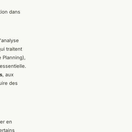
tion dans
l'analyse
qui traitent
 Planning),
essentielle.
s
, aux
uire des
er en
ertains