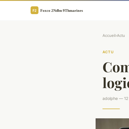
Accueil
›
Actu
ACTU
Com
logi
adolphe — 12 