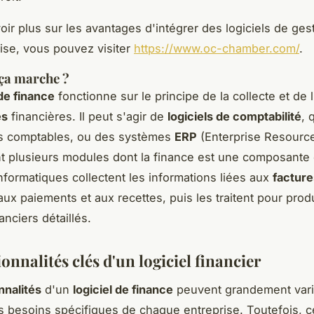
oir plus sur les avantages d'intégrer des logiciels de ges
ise, vous pouvez visiter
https://www.oc-chamber.com/
.
a marche ?
 de finance
fonctionne sur le principe de la collecte et de 
es
financières. Il peut s'agir de
logiciels de comptabilité
, 
es comptables, ou des systèmes
ERP
(Enterprise Resource
nt plusieurs modules dont la finance est une composante 
informatiques collectent les informations liées aux
facture
 aux paiements et aux recettes, puis les traitent pour prod
anciers détaillés.
ionnalités clés d'un logiciel financier
nnalités
d'un
logiciel de finance
peuvent grandement vari
s besoins spécifiques de chaque entreprise. Toutefois, c