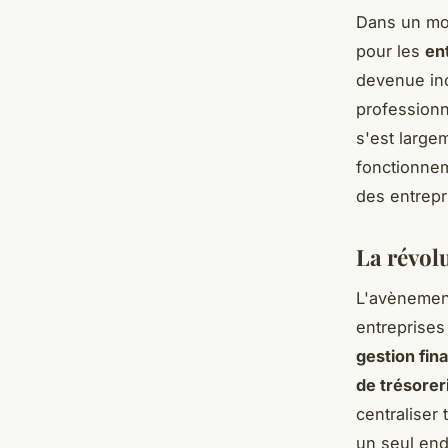
Dans un mon
pour les
en
devenue inc
professionn
s'est largem
fonctionne
des entrep
La révolu
L'avèneme
entreprises
gestion fin
de trésorer
centraliser
un seul end