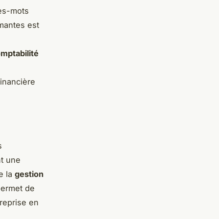
res-mots
rmantes est
mptabilité
financière
s
nt une
se la
gestion
permet de
treprise en