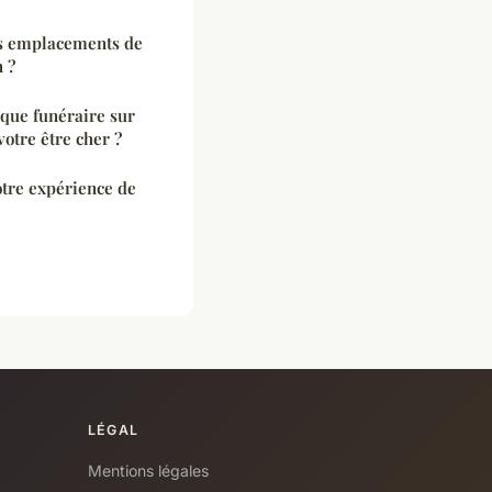
es emplacements de
 ?
que funéraire sur
tre être cher ?
re expérience de
LÉGAL
Mentions légales