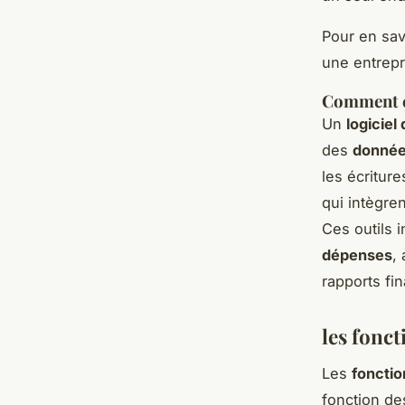
Pour en sav
une entrepr
Comment ç
Un
logiciel
des
donné
les écritur
qui intègre
Ces outils 
dépenses
,
rapports fin
les fonct
Les
fonctio
fonction de