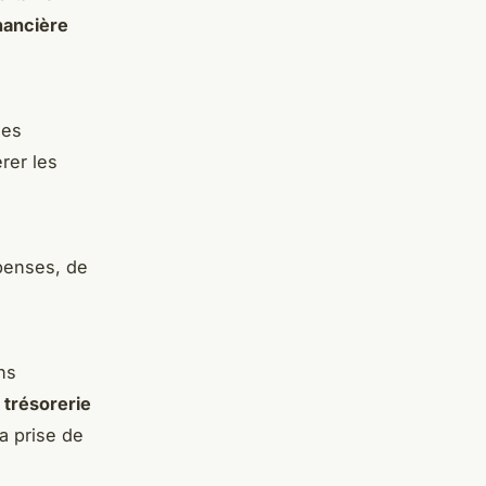
nancière
les
rer les
épenses, de
ns
e trésorerie
la prise de