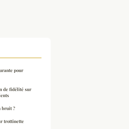
urante pour
 de fidélité sur
ients
 bruit ?
 trottinette