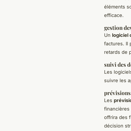
éléments s
efficace.
gestion des
Un
logiciel
factures. I
retards de 
suivi des 
Les logicie
suivre les 
prévisions
Les
prévisi
financières
offrira des 
décision st