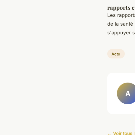
rapports e
Les rappor
de la santé
s'appuyer s
Actu
A
← Voir tous l