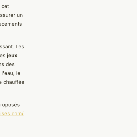
, cet
assurer un
acements
issant. Les
les
jeux
ons des
 l'eau, le
e chauffée
 proposés
rises.com/