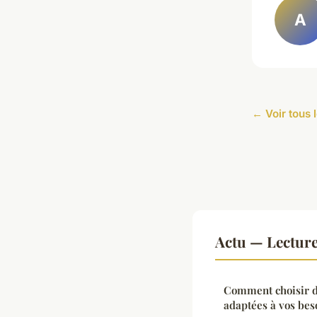
A
← Voir tous l
Actu — Lectur
Comment choisir d
adaptées à vos bes