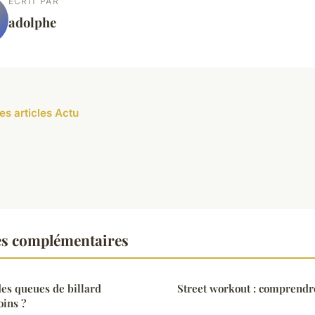
ECRIT PAR
adolphe
es articles Actu
es complémentaires
es queues de billard
Street workout : comprendre
oins ?