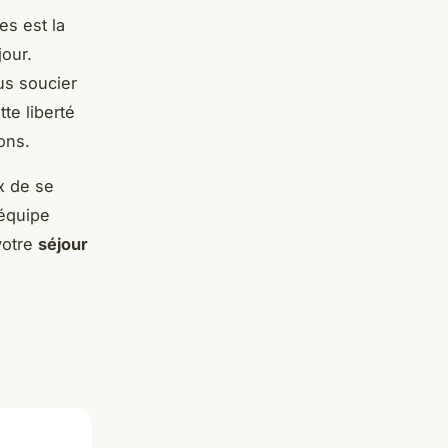
s est la
our.
us soucier
tte liberté
ons.
x de se
 équipe
votre
séjour