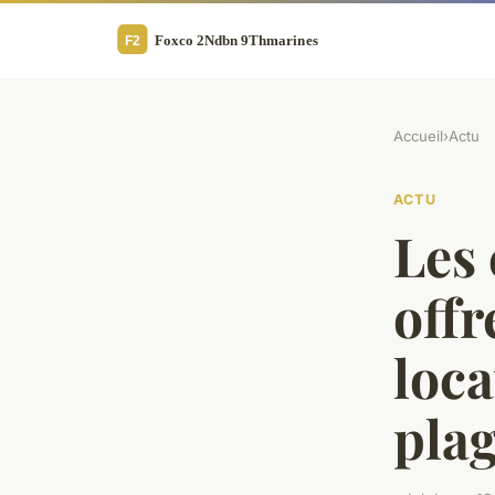
Accueil
›
Actu
ACTU
Les 
offr
loca
plag