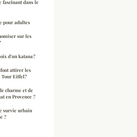
 fascinant dans le
e pour adultes
omiser sur les
?
hoix d'un katana ?
font attirer les
 Tour Eiffel?
 de charme et de
hat en Provence ?
 survie urbain
e ?