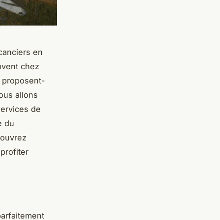
acanciers en
ouvent chez
é proposent-
nous allons
services de
e du
couvrez
profiter
parfaitement