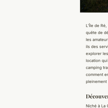
L'Île de Ré,
quête de dé
les amateur
ils des serv
explorer le
location qu
camping tra
comment enr
pleinement 
Découver
Niché à La 