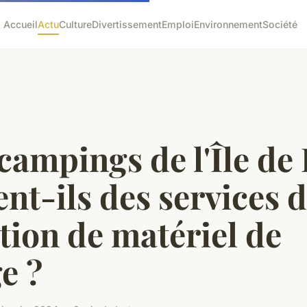
Accueil
Actu
Culture
Divertissement
Emploi
Environnement
Société
campings de l'Île de
ent-ils des services 
tion de matériel de
e ?