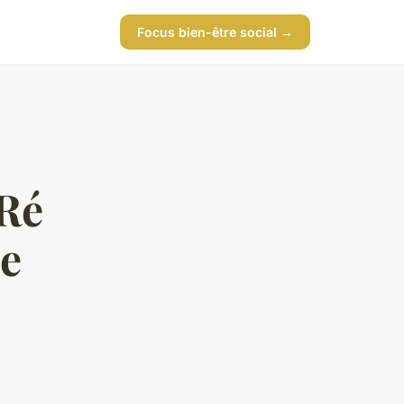
Focus bien-être social →
 Ré
de