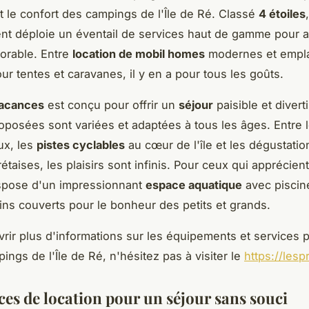
t le confort des campings de l'Île de Ré. Classé
4 étoiles
nt déploie un éventail de services haut de gamme pour 
orable. Entre
location de mobil homes
modernes et empl
ur tentes et caravanes, il y en a pour tous les goûts.
vacances
est conçu pour offrir un
séjour
paisible et divert
oposées sont variées et adaptées à tous les âges. Entre 
ux, les
pistes cyclables
au cœur de l'île et les dégustati
rétaises, les plaisirs sont infinis. Pour ceux qui apprécient
spose d'un impressionnant
espace aquatique
avec piscin
ins couverts pour le bonheur des petits et grands.
rir plus d'informations sur les équipements et services
ings de l'Île de Ré, n'hésitez pas à visiter le
https://lesp
ces de location pour un séjour sans souci