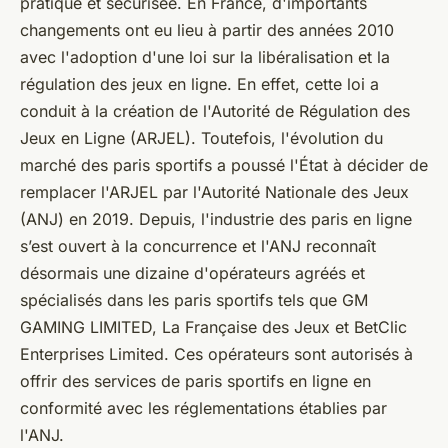
pratique et sécurisée. En France, d'importants
changements ont eu lieu à partir des années 2010
avec l'adoption d'une loi sur la libéralisation et la
régulation des jeux en ligne. En effet, cette loi a
conduit à la création de l'Autorité de Régulation des
Jeux en Ligne (ARJEL). Toutefois, l'évolution du
marché des paris sportifs a poussé l'État à décider de
remplacer l'ARJEL par l'Autorité Nationale des Jeux
(ANJ) en 2019. Depuis, l'industrie des paris en ligne
s’est ouvert à la concurrence et l'ANJ reconnaît
désormais une dizaine d'opérateurs agréés et
spécialisés dans les paris sportifs tels que GM
GAMING LIMITED, La Française des Jeux et BetClic
Enterprises Limited. Ces opérateurs sont autorisés à
offrir des services de paris sportifs en ligne en
conformité avec les réglementations établies par
l'ANJ.