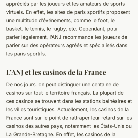
appréciés par les joueurs et les amateurs de sports
virtuels. En effet, les sites de paris sportifs proposent
une multitude d’événements, comme le foot, le
basket, le tennis, le rugby, etc. Cependant, pour
parier légalement, l’ANJ recommande les joueurs de
parier sur des opérateurs agréés et spécialisés dans
les paris sportifs.
L’ANJ et les casinos de la France
De nos jours, on peut distinguer une centaine de
casinos sur tout le territoire français. La plupart de
ces casinos se trouvent dans les stations balnéaires et
les villes touristiques. Actuellement, les casinos de la
France sont sur le point de rattraper leur retard sur les
casinos des autres pays, notamment les États-Unis ou
La Grande-Bretagne. En effet, les casinos de la