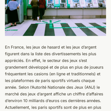
En France, les jeux de hasard et les jeux d’argent
figurent dans la liste des divertissements les plus
appréciés. En effet, le secteur des jeux s’est
grandement développé et de plus en plus de joueurs
fréquentent les casions (en ligne et traditionnels) et
les plateformes de paris sportifs virtuels chaque
année. Selon l’Autorité Nationale des Jeux (ANJ) le
marché des jeux d’argent affiche un chiffre d’affaires
d’environ 10 milliards d’euros ces dernières années.
Actuellement, les paris sportifs sont de plus en plus