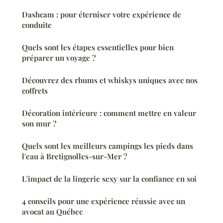
Dashcam : pour éterniser votre expérience de
conduite
Quels sont les étapes essentielles pour bien
préparer un voyage ?
Découvrez des rhums et whiskys uniques avec nos
coffrets
Décoration intérieure : comment mettre en valeur
son mur ?
Quels sont les meilleurs campings les pieds dans
l'eau à Bretignolles-sur-Mer ?
L'impact de la lingerie sexy sur la confiance en soi
4 conseils pour une expérience réussie avec un
avocat au Québec