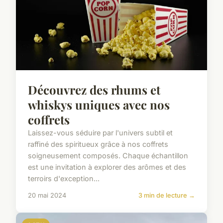
Découvrez des rhums et
whiskys uniques avec nos
coffrets
Laissez-vous séduire par l'univers subtil et
raffiné des spiritueux grâce à nos coffrets
soigneusement composés. Chaque échantillon
est une invitation à explorer des arômes et des
terroirs d'exception...
20 mai 2024
3 min de lecture →