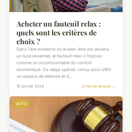
Acheter un fauteuil relax :
quels sont les critères de
choix ?
Dans l'ère moderne où le bien-être est devenu
un luxe essentiel, le fauteuil relax s'impose
comme un incontournable du confort
domestique. Ce siège spécial, conçu pour offrir
un espace de détente et d...
16 janvier 2024
2 min de lecture →
ACTU