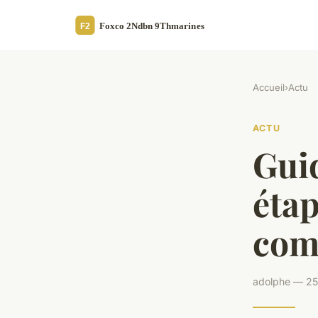
Accueil
›
Actu
ACTU
Guid
étap
com
adolphe — 25 