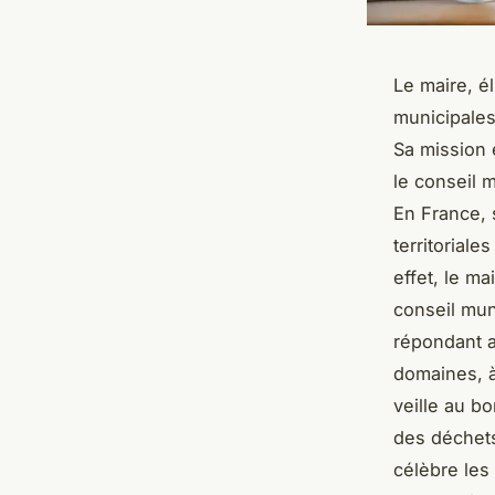
Le maire, é
municipales,
Sa mission e
le conseil m
En France, 
territorial
effet, le ma
conseil mun
répondant a
domaines, à 
veille au b
des déchets,
célèbre les 