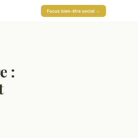
Focus bien-être social →
e :
t