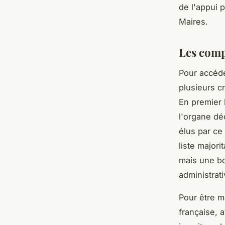
de l'appui 
Maires.
Les comp
Pour accéd
plusieurs c
En premier l
l'organe dé
élus par ce
liste major
mais une b
administrati
Pour être ma
française, a