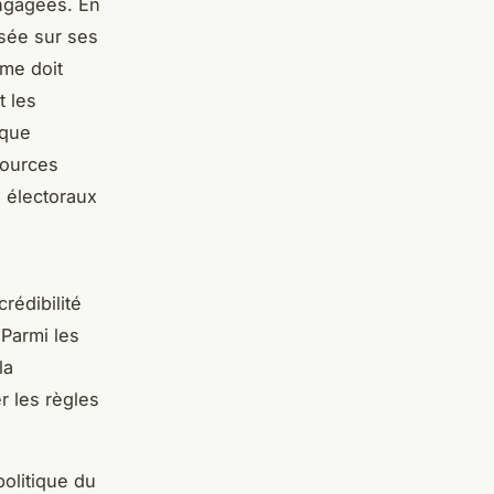
engagées. En
asée sur ses
rme doit
t les
ique
sources
s électoraux
rédibilité
 Parmi les
la
r les règles
politique du