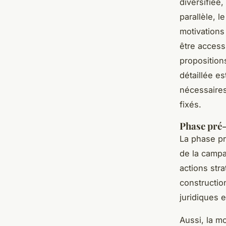
diversifiée
parallèle, l
motivations
être accessi
proposition
détaillée es
nécessaires
fixés.
Phase pré-
La phase pr
de la campa
actions str
constructio
juridiques 
Aussi, la mo