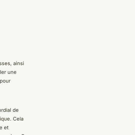
sses, ainsi
ler une
 pour
ordial de
ique. Cela
e et