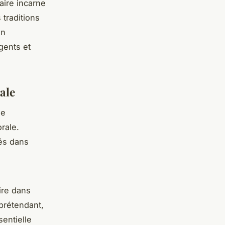
aire incarne
 traditions
un
gents et
ale
de
rale.
és dans
ire dans
prétendant,
sentielle