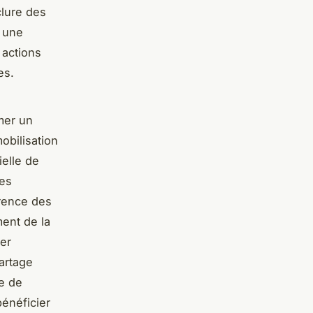
clure des
t une
 actions
es.
mer un
obilisation
elle de
les
arence des
ment de la
er
artage
re de
énéficier