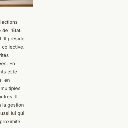
lections
 de l'État.
. Il préside
 collective.
ités
ées. En
nts et le
s, en
 multiples
utres. Il
 la gestion
ussi lui qui
 proximité