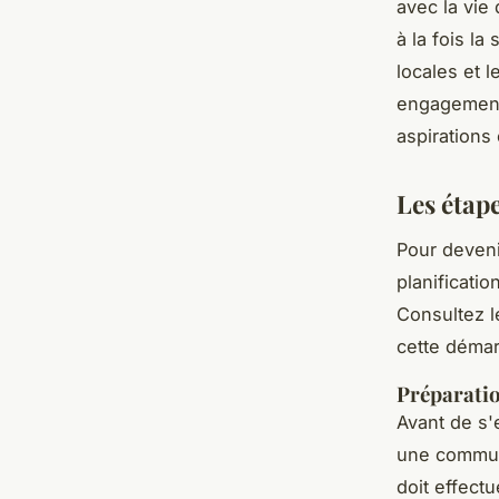
avec la vie
à la fois la
locales et 
engagement 
aspirations
Les étap
Pour deveni
planificati
Consultez l
cette déma
Préparatio
Avant de s
une commune
doit effect