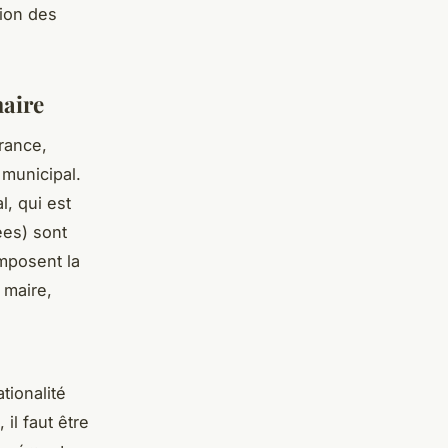
tion des
maire
rance,
 municipal.
l, qui est
ées) sont
omposent la
 maire,
tionalité
 il faut être