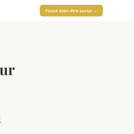
Focus bien-être social →
sur
s