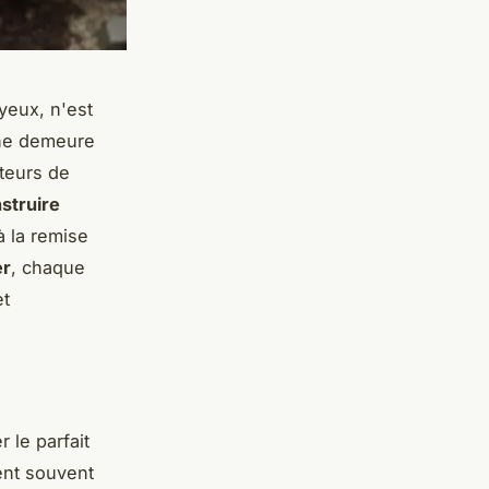
yeux, n'est
une demeure
teurs de
struire
 la remise
er
, chaque
et
 le parfait
ent souvent