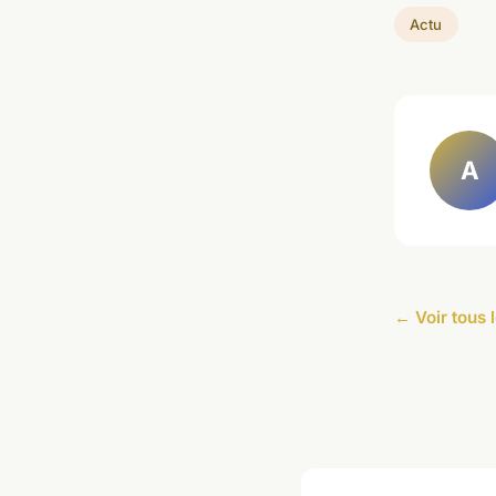
Actu
A
← Voir tous l