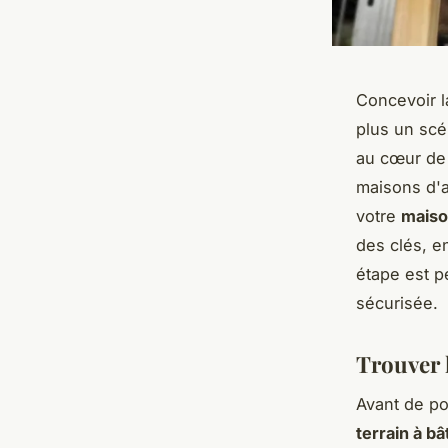
Concevoir 
plus un scé
au cœur d
maisons d'a
votre
maiso
des clés, e
étape est p
sécurisée.
Trouver l
Avant de pou
terrain à bât