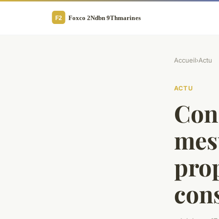
Accueil
›
Actu
ACTU
Con
mesu
pro
con