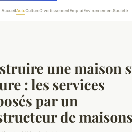
Accueil
Actu
Culture
Divertissement
Emploi
Environnement
Société
struire une maison 
re : les services
posés par un
structeur de maison