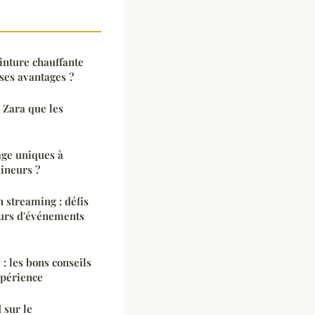
nture chauffante
 ses avantages ?
 Zara que les
age uniques à
ineurs ?
n streaming : défis
seurs d'événements
: les bons conseils
xpérience
 sur le