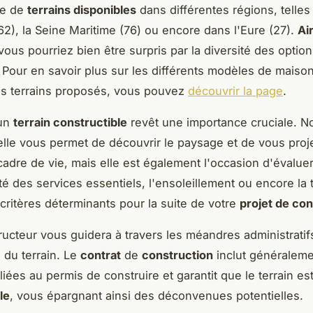
ue de
terrains disponibles
dans différentes régions, telles
62), la Seine Maritime (76) ou encore dans l'Eure (27).
Air
 vous pourriez bien être surpris par la diversité des option
. Pour en savoir plus sur les différents modèles de maison
les terrains proposés, vous pouvez
découvrir la page
.
un
terrain constructible
revêt une importance cruciale. N
lle vous permet de découvrir le paysage et de vous proj
 cadre de vie, mais elle est également l'occasion d'évalue
lité des services essentiels, l'ensoleillement ou encore la
 critères déterminants pour la suite de votre
projet de con
ructeur vous guidera à travers les méandres administratif
n du terrain. Le
contrat
de
construction
inclut généraleme
iées au permis de construire et garantit que le terrain es
le
, vous épargnant ainsi des déconvenues potentielles.