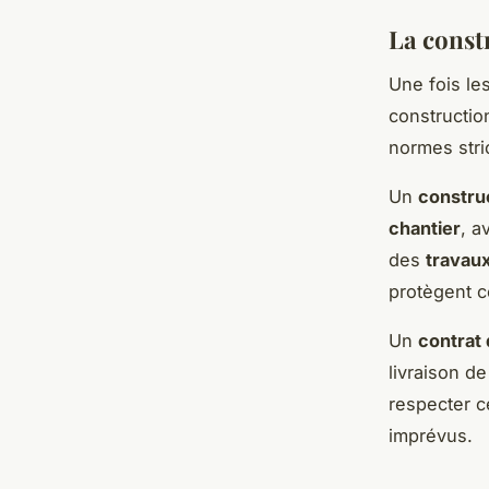
La const
Une fois les
constructio
normes stric
Un
constru
chantier
, a
des
travau
protègent c
Un
contrat
livraison d
respecter c
imprévus.