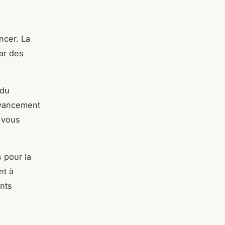
cer. La
ar des
 du
'avancement
 vous
s pour la
nt à
nts