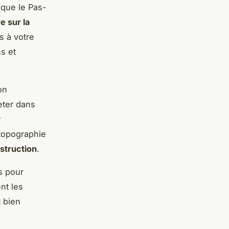
 que le Pas-
e sur la
s à votre
s et
on
eter dans
r
 topographie
struction
.
s pour
nt les
t bien