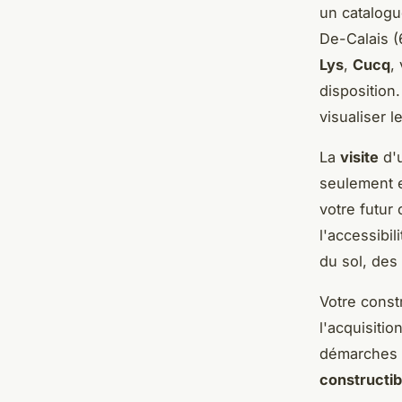
un catalog
De-Calais (
Lys
,
Cucq
,
disposition
visualiser 
La
visite
d'
seulement e
votre futur
l'accessibi
du sol, des
Votre const
l'acquisitio
démarches l
constructib