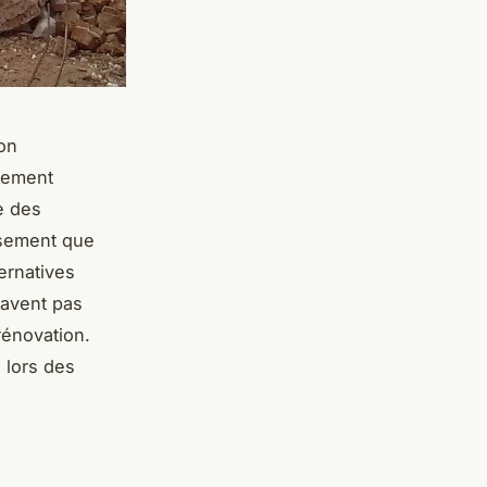
on
lement
e des
usement que
ternatives
savent pas
rénovation.
 lors des