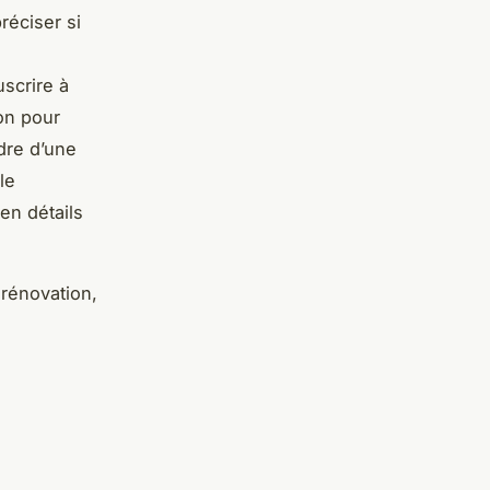
réciser si
uscrire à
ion pour
dre d’une
le
en détails
 rénovation,