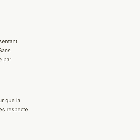
ésentant
 Sans
e par
r que la
mes respecte