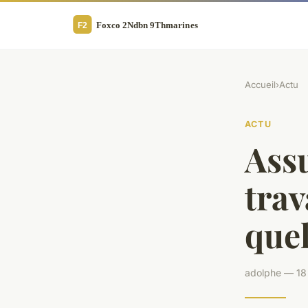
Accueil
›
Actu
ACTU
Assu
trav
quel
adolphe — 18 