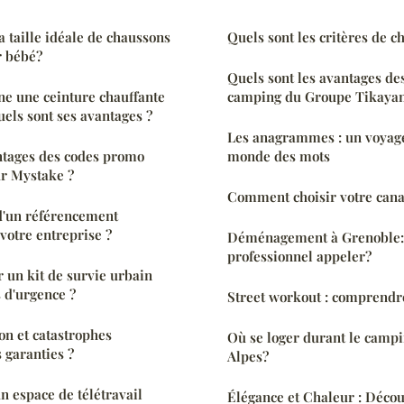
 taille idéale de chaussons
Quels sont les critères de c
r bébé?
Quels sont les avantages d
e une ceinture chauffante
camping du Groupe Tikayan
uels sont ses avantages ?
Les anagrammes : un voyage
ntages des codes promo
monde des mots
ur Mystake ?
Comment choisir votre cana
d'un référencement
votre entreprise ?
Déménagement à Grenoble:
professionnel appeler?
un kit de survie urbain
s d'urgence ?
Street workout : comprendre
on et catastrophes
Où se loger durant le campi
s garanties ?
Alpes?
n espace de télétravail
Élégance et Chaleur : Déco