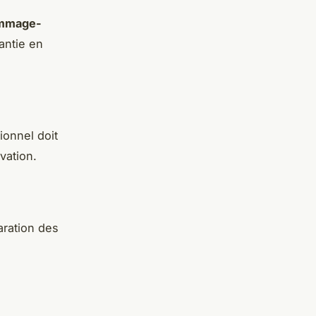
ommage-
antie en
ionnel doit
vation.
aration des