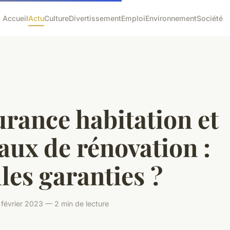
Accueil
Actu
Culture
Divertissement
Emploi
Environnement
Société
rance habitation et
aux de rénovation :
les garanties ?
février 2023 — 2 min de lecture