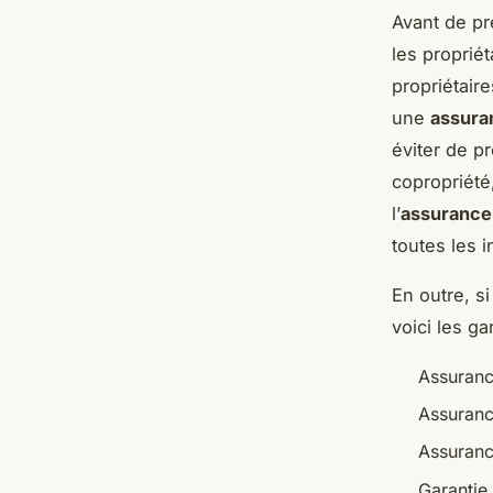
Avant de pré
les proprié
propriétair
une
assura
éviter de p
copropriété,
l’
assurance
toutes les 
En outre, s
voici les ga
Assurance
Assuranc
Assuran
Garantie