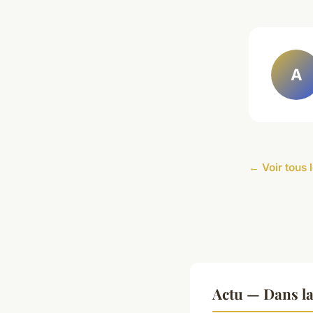
A
← Voir tous l
Actu — Dans l