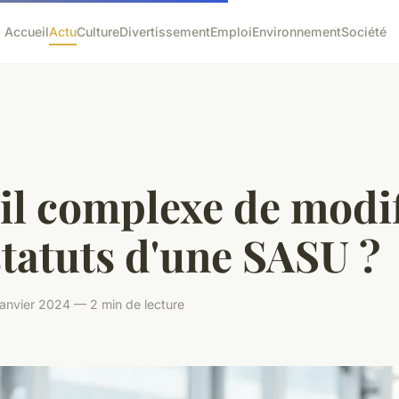
Accueil
Actu
Culture
Divertissement
Emploi
Environnement
Société
il complexe de modi
statuts d'une SASU ?
anvier 2024 — 2 min de lecture