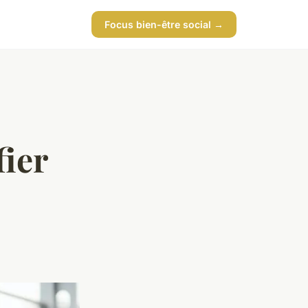
Focus bien-être social →
fier