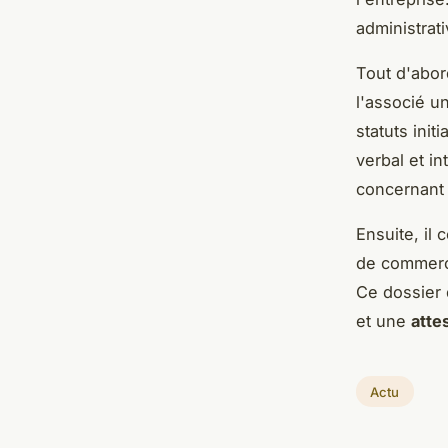
administrati
Tout d'abor
l'associé u
statuts init
verbal et in
concernant 
Ensuite, il
de commerc
Ce dossier 
et une
atte
Actu