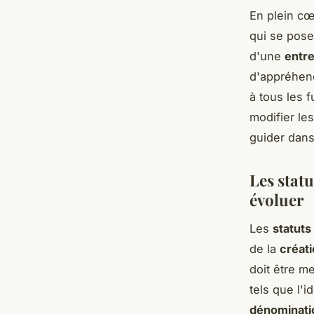
En plein cœ
qui se pose
d'une
entr
d'appréhend
à tous les f
modifier le
guider dans
Les statu
évoluer
Les
statuts
de la
créat
doit être m
tels que l'i
dénominati