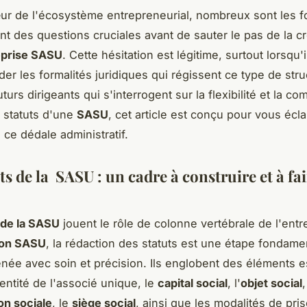
ur de l'écosystème entrepreneurial, nombreux sont les 
nt des questions cruciales avant de sauter le pas de la c
eprise SASU
. Cette hésitation est légitime, surtout lorsqu'i
er les formalités juridiques qui régissent ce type de struc
uturs dirigeants qui s'interrogent sur la flexibilité et la co
s statuts d'une
SASU
, cet article est conçu pour vous écla
 ce dédale administratif.
ts de la
SASU
: un cadre à construire et à fa
 de la SASU
jouent le rôle de colonne vertébrale de l'entr
ion SASU
, la rédaction des statuts est une étape fondame
enée avec soin et précision. Ils englobent des éléments e
dentité de l'associé unique, le
capital social
, l'
objet social
,
on sociale
, le
siège social
, ainsi que les modalités de pri