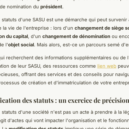
 de nomination du
président
.
s statuts d'une SASU est une démarche qui peut survenir 
la vie de l'entreprise : lors d'un
changement de siège so
n du capital
, d'un
changement de dénomination
ou enco
e l'
objet social
. Mais alors, est-ce un parcours semé d
ui recherchent des informations supplémentaires ou de l
éation de leur SASU, des ressources comme
lien web
peuv
écieuses, offrant des services et des conseils pour navig
processus de création et d'immatriculation de votre entrepr
cation des statuts : un exercice de précisio
 statuts d'une société n'est pas un acte à prendre à la lé
agit d'actes qui vont impacter l'organisation et le foncti
. La
modification des statuts
implique une série de déma