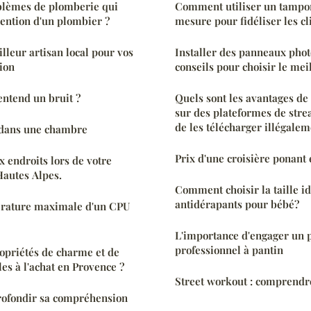
oblèmes de plomberie qui
Comment utiliser un tampon
vention d'un plombier ?
mesure pour fidéliser les cl
lleur artisan local pour vos
Installer des panneaux phot
ion
conseils pour choisir le mei
entend un bruit ?
Quels sont les avantages de
sur des plateformes de stre
de les télécharger illégalem
 dans une chambre
Prix d'une croisière ponant 
x endroits lors de votre
Hautes Alpes.
Comment choisir la taille i
antidérapants pour bébé?
pérature maximale d'un CPU
L'importance d'engager un 
professionnel à pantin
ropriétés de charme et de
es à l'achat en Provence ?
Street workout : comprendre
profondir sa compréhension