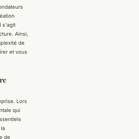
fondateurs
réation
l s'agit
ture. Ainsi,
mplexité de
irer et vous
ire
eprise. Lors
ntale qui
ssentiels
 la
se de