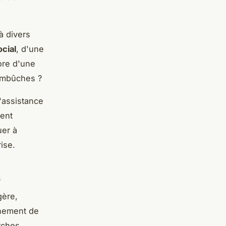
à divers
cial
, d'une
re d'une
'embûches ?
'assistance
ent
uer à
ise.
n
gère,
onnement de
rches