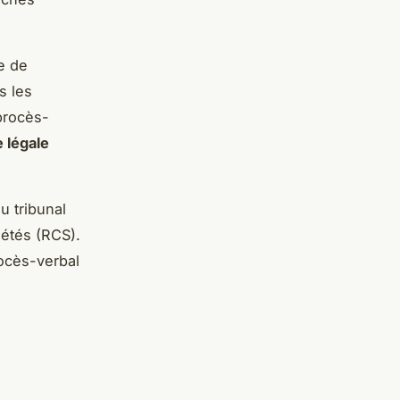
e de
s les
 procès-
 légale
u tribunal
étés (RCS).
rocès-verbal