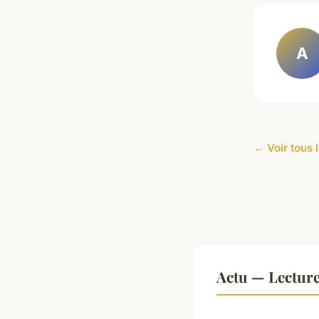
A
← Voir tous l
Actu — Lectur