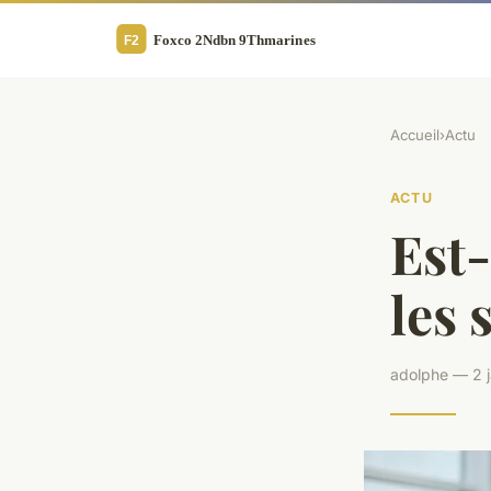
Accueil
›
Actu
ACTU
Est-
les 
adolphe — 2 j