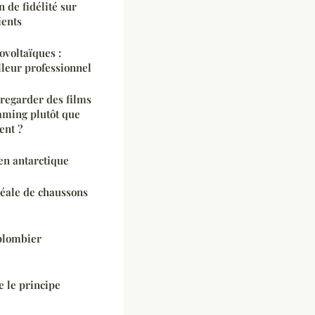
 de fidélité sur
ients
ovoltaïques :
lleur professionnel
 regarder des films
aming plutôt que
ent ?
en antarctique
déale de chaussons
plombier
 le principe