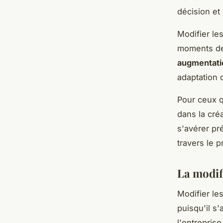
décision et
Modifier le
moments de 
augmentatio
adaptation d
Pour ceux q
dans la cr
s'avérer pr
travers le 
La modifi
Modifier les
puisqu'il s'
l'entreprise