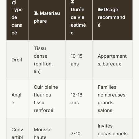
🪑
⏳
Type
Durée
🏡 Usage
🧵 Matériau
de
de vie
recommand
phare
cana
estimé
é
pé
e
Tissu
dense
10-15
Appartement
Droit
(chiffon,
ans
s, bureaux
lin)
Cuir pleine
Familles
Angl
fleur ou
12-18
nombreuses,
e
tissu
ans
grands
renforcé
salons
Invités
Conv
Mousse
7-10
occasionnels
ertibl
haute